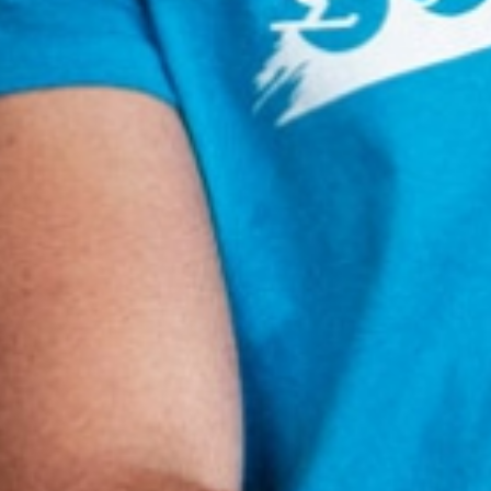
Verleih
Touren
Preise
Bike-Service
MTB-Schule
Shop